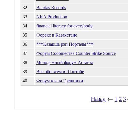
32
Baurlas Records
33
NKA Production
34
financial literacy for everybody
35
Форекс в Казахстане
36
***Казакша рэп Порталы***
37
Форум Сообщества Counter Strike Source
38
Молодежный форум Астаны
39
Все обо всем в Шантобе
40
Форум клана Грешники
Назад
←
1
2
3