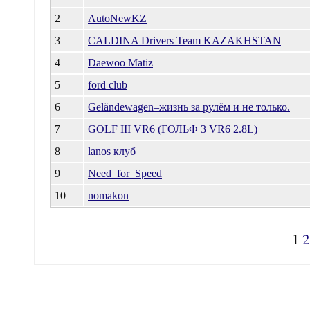
2
AutoNewKZ
3
CALDINA Drivers Team KAZAKHSTAN
4
Daewoo Matiz
5
ford club
6
Geländewagen–жизнь за рулём и не только.
7
GOLF III VR6 (ГОЛЬФ 3 VR6 2.8L)
8
lanos клуб
9
Need_for_Speed
10
nomakon
1
2