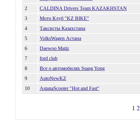
2
CALDINA Drivers Team KAZAKHSTAN
3
Мото Клуб "KZ BIKE"
4
Таксисты Казахстана
5
VolksWagen Астана
6
Daewoo Matiz
7
ford club
8
Все о автомобилях Ssang Yong
9
AutoNewKZ
10
AstanaScooter "Hot and Fast"
1
2