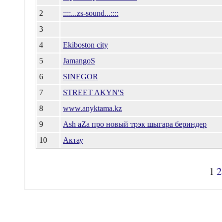
2
::::...zs-sound...::::
3
4
Ekiboston city
5
JamangoS
6
SINEGOR
7
STREET AKYN'S
8
www.anyktama.kz
9
Аsh аZа про новый трэк шыгара бериндер
10
Актау
1
2