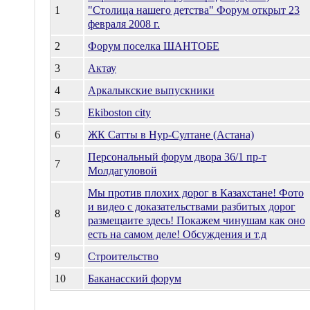
1
"Столица нашего детства" Форум открыт 23
февраля 2008 г.
2
Форум поселка ШАНТОБЕ
3
Актау
4
Аркалыкские выпускники
5
Ekiboston city
6
ЖК Сатты в Нур-Султане (Астана)
Персональный форум двора 36/1 пр-т
7
Молдагуловой
Мы против плохих дорог в Казахстане! Фото
и видео с доказательствами разбитых дорог
8
размещаите здесь! Покажем чинушам как оно
есть на самом деле! Обсуждения и т.д
9
Строительство
10
Баканасский форум