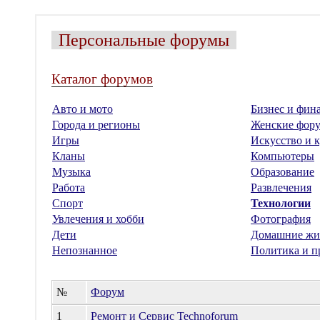
Персональные форумы
Каталог форумов
Авто и мото
Бизнес и фин
Города и регионы
Женские фор
Игры
Искусство и к
Кланы
Компьютеры
Музыка
Образование
Работа
Развлечения
Спорт
Технологии
Увлечения и хобби
Фотография
Дети
Домашние жи
Непознанное
Политика и п
№
Форум
1
Ремонт и Сервис Technoforum