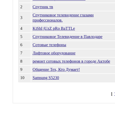
2
Спутник тв
Спутниковое телевидение глазами
3
профессионалов.
4
KiShI jUzZ pRo BaTTLe
5
Спутниковое Телевидение в Павлодаре
6
Сотовые телефоны
7
Лифтовое оборудование
8
ремонт сотовых телефонов в городе Актобе
9
Общение Тех, Кто Думает!
10
Samsung S5230
1