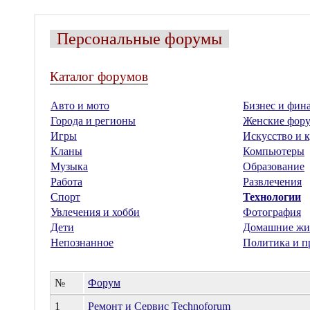
Персональные форумы
Каталог форумов
Авто и мото
Бизнес и фин
Города и регионы
Женские фор
Игры
Искусство и к
Кланы
Компьютеры
Музыка
Образование
Работа
Развлечения
Спорт
Технологии
Увлечения и хобби
Фотография
Дети
Домашние жи
Непознанное
Политика и п
№
Форум
1
Ремонт и Сервис Technoforum