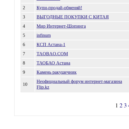
2
Купи-продай-обменяй!
3
ВЫГОДНЫЕ ПОКУПКИ С КИТАЯ
4
Мир Интернет-Шопинга
5
infinum
6
КСП Астана-1
7
TAOBAO.COM
8
ТАОБАО Астана
9
Камень ракушечник
Неофициальный форум интернет-магазина
10
Flip.kz
1
2
3