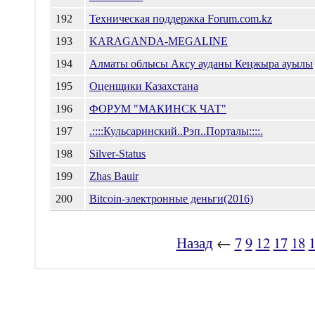
192
Техническая поддержка Forum.com.kz
193
KARAGANDA-MEGALINE
194
Алматы облысы Аксу ауданы Кеңжыра ауылы
195
Оценщики Казахстана
196
ФОРУМ "МАКИНСК ЧАТ"
197
.::::Кульсаринский..Рэп..Порталы::::.
198
Silver-Status
199
Zhas Bauir
200
Bitcoin-электронные деньги(2016)
Назад
←
7
9
12
17
18