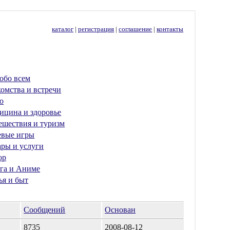
каталог
|
регистрация
|
соглашение
|
контакты
обо всем
омства и встречи
о
ицина и здоровье
ешествия и туризм
евые игры
ары и услуги
ор
га и Аниме
ья и быт
Сообщений
Основан
8735
2008-08-12