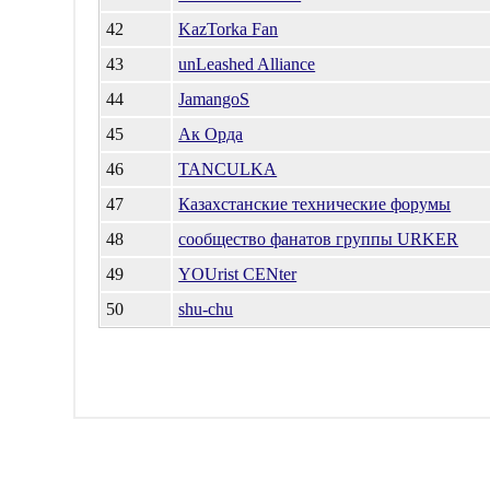
42
KazTorka Fan
43
unLeashed Alliance
44
JamangoS
45
Ак Орда
46
TANCULKA
47
Казахстанские технические форумы
48
сообщество фанатов группы URKER
49
YOUrist CENter
50
shu-chu