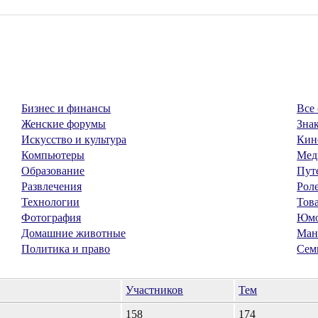
Бизнес и финансы
Все 
Женские форумы
Знак
Искусство и культура
Кин
Компьютеры
Мед
Образование
Пут
Развлечения
Рол
Технологии
Тов
Фотография
Юм
Домашние животные
Ман
Политика и право
Сем
Участников
Тем
158
174