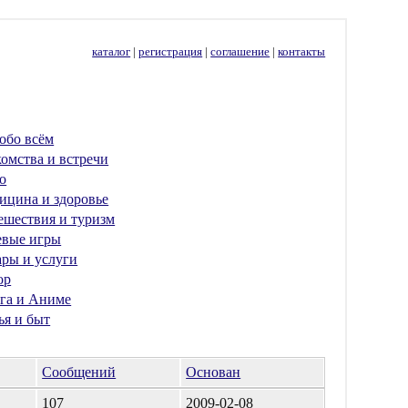
каталог
|
регистрация
|
соглашение
|
контакты
обо всём
омства и встречи
о
ицина и здоровье
ешествия и туризм
евые игры
ары и услуги
ор
га и Аниме
ья и быт
Сообщений
Основан
107
2009-02-08