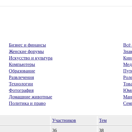
Бизнес и финансы
Всё 
Женские форумы
Знак
Искусство и культура
Кин
Компьютеры
Мед
Образование
Пут
Развлечения
Рол
Технологии
Тов
Фотография
Юм
Домашние животные
Ман
Политика и право
Сем
Участников
Тем
36
38