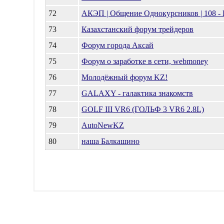
72
АКЭП | Общение Однокурсников | 108 - 
73
Казахстанский форум трейдеров
74
Форум города Аксай
75
Форум о заработке в сети, webmoney
76
Молодёжный форум KZ!
77
GALAXY - галактика знакомств
78
GOLF III VR6 (ГОЛЬФ 3 VR6 2.8L)
79
AutoNewKZ
80
наша Балкашино