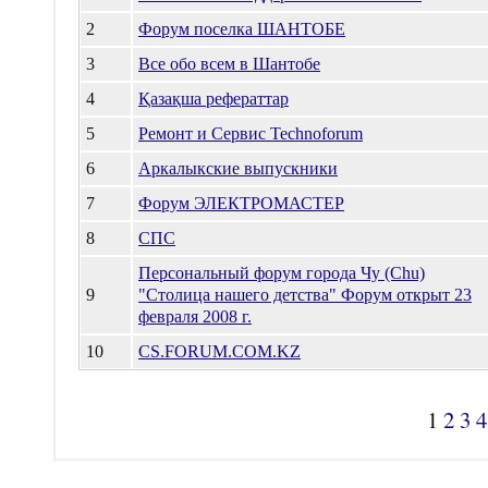
2
Форум поселка ШАНТОБЕ
3
Все обо всем в Шантобе
4
Қазақша рефераттар
5
Ремонт и Сервис Technoforum
6
Аркалыкские выпускники
7
Форум ЭЛЕКТРОМАСТЕР
8
СПС
Персональный форум города Чу (Chu)
9
"Столица нашего детства" Форум открыт 23
февраля 2008 г.
10
CS.FORUM.COM.KZ
1
2
3
4