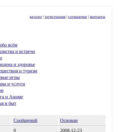
каталог
|
регистрация
|
соглашение
|
контакты
обо всём
омства и встречи
о
ицина и здоровье
ешествия и туризм
евые игры
ары и услуги
ор
га и Аниме
ья и быт
Сообщений
Основан
0
2008-12-23