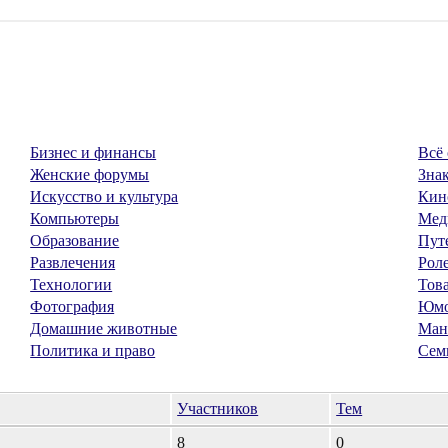
Бизнес и финансы
Всё 
Женские форумы
Знак
Искусство и культура
Кин
Компьютеры
Мед
Образование
Пут
Развлечения
Рол
Технологии
Тов
Фотография
Юм
Домашние животные
Ман
Политика и право
Сем
Участников
Тем
8
0