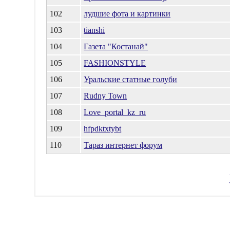
102
лудшие фота и картинки
103
tianshi
104
Газета "Костанай"
105
FASHIONSTYLE
106
Уральские статные голуби
107
Rudny Town
108
Love_portal_kz_ru
109
hfpdktxtybt
110
Тараз интернет форум