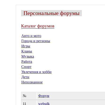
Персональные форумы
Каталог форумов
Авто и мото
Города и регионы
Игры
Кланы
Музыка
Работа
Спорт
Увлечения и хобби
Дети
Непознанное
№
Форум
11
websdk