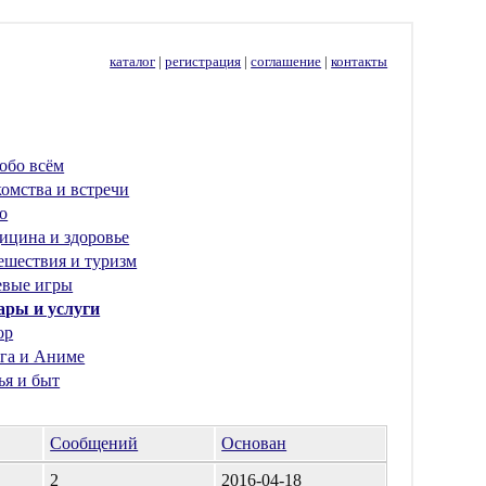
каталог
|
регистрация
|
соглашение
|
контакты
обо всём
омства и встречи
о
ицина и здоровье
ешествия и туризм
евые игры
ары и услуги
ор
га и Аниме
ья и быт
Сообщений
Основан
2
2016-04-18