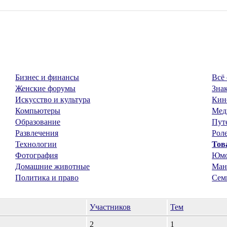
Бизнес и финансы
Всё 
Женские форумы
Знак
Искусство и культура
Кин
Компьютеры
Мед
Образование
Пут
Развлечения
Рол
Технологии
Тов
Фотография
Юм
Домашние животные
Ман
Политика и право
Сем
Участников
Тем
2
1