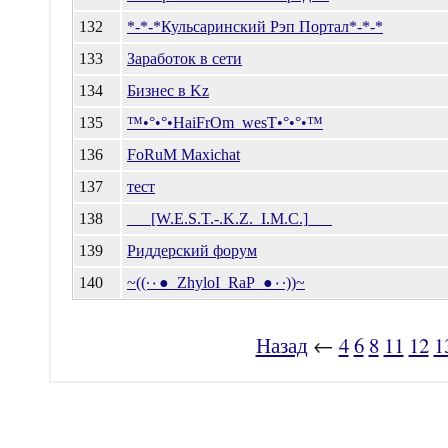
132
*-*-*Кульсаринский Рэп Портал*-*-*
133
Заработок в сети
134
Бизнес в Kz
135
™•°•°•HaiFrOm_wesT•°•°•™
136
FoRuM Maxichat
137
тест
138
___[W.E.S.T.-.K.Z._I.M.C.]___
139
Риддерский форум
140
~((·٠●_ZhyloI_RaP_●٠·))~
Назад
←
4
6
8
11
12
1